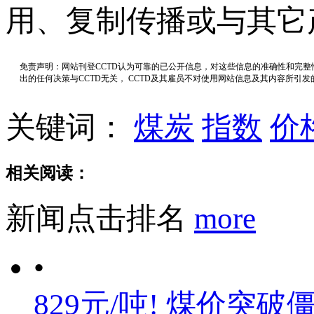
用、复制传播或与其它
免责声明：网站刊登CCTD认为可靠的已公开信息，对这些信息的准确性和完
出的任何决策与CCTD无关， CCTD及其雇员不对使用网站信息及其内容所引
关键词：
煤炭
指数
价
相关阅读：
新闻点击排名
more
•
829元/吨! 煤价突破