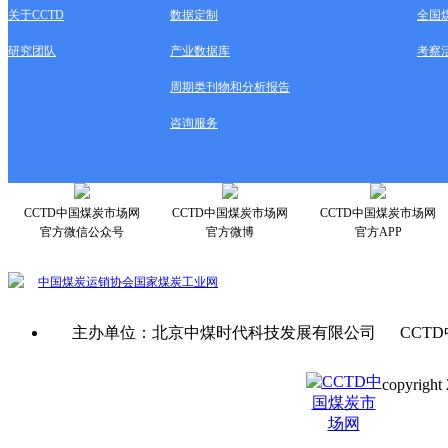
关于CCTD
数据定制
全国
研究团队
产业数据库
考察
周期类刊物和分析报告
咨询服务
CCTD中国煤炭市场网
CCTD中国煤炭市场网
CCTD中国煤炭市场网
官方微信公众号
官方微博
官方APP
中国煤炭运销协会
国家煤炭工业网
主办单位：北京中煤时代科技发展有限公司 CCTD
copyright 
京ICP备0