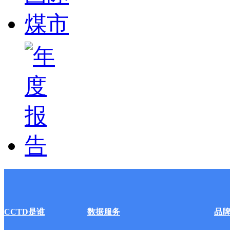
CCTD是谁
数据服务
品