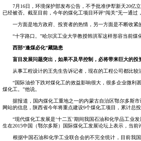
7月16日，环境保护部发布公告，不予批准伊犁新天20亿立方
已经被否。截至目前，今年的煤化工项目环评“闯关”无一通过
一方面是地方政府、投资者的热情，另一方面是不断收紧的
“十字路口。”哈尔滨工业大学教授韩洪军这样形容当前煤化
西部“逢煤必化”藏隐患
盲目发展问题突出，如果不及早控制，必将带来巨大的投资
从事工程设计的王先生告诉记者，现在的工程公司都比较清
“国际油价下跌对煤化工的效益影响很大，很多企业微利甚
煤化工。”他说。
据报道，国内煤化工重地之一的内蒙古自治区鄂尔多斯市计划在2
网站的信息，陕西省今年将重点建设9个煤化工项目，累计总投
“现代煤化工发展是‘十二五’期间我国石油和化学品工业发
生在2015中国（鄂尔多斯）国际煤化工发展论坛上表示，当前
根据中国石油和化学工业联合会的不完全统计，目前我国已经开