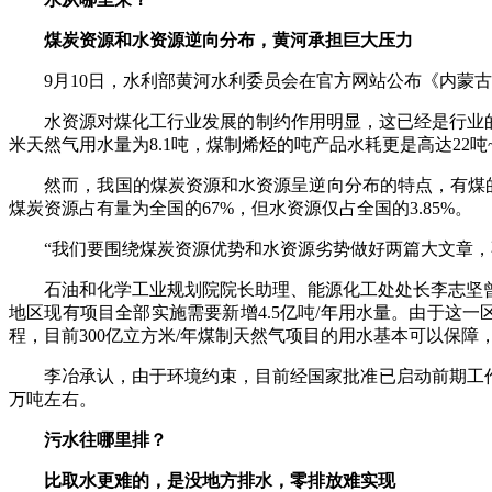
煤炭资源和水资源逆向分布，黄河承担巨大压力
9月10日，水利部黄河水利委员会在官方网站公布《内蒙古伊泰
水资源对煤化工行业发展的制约作用明显，这已经是行业的共
米天然气用水量为8.1吨，煤制烯烃的吨产品水耗更是高达22吨~
然而，我国的煤炭资源和水资源呈逆向分布的特点，有煤的地
煤炭资源占有量为全国的67%，但水资源仅占全国的3.85%。
“我们要围绕煤炭资源优势和水资源劣势做好两篇大文章，
石油和化学工业规划院院长助理、能源化工处处长李志坚曾向
地区现有项目全部实施需要新增4.5亿吨/年用水量。由于这
程，目前300亿立方米/年煤制天然气项目的用水基本可以保障
李冶承认，由于环境约束，目前经国家批准已启动前期工作的1
万吨左右。
污水往哪里排？
比取水更难的，是没地方排水，零排放难实现