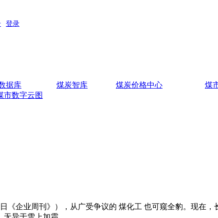
数据库
煤炭智库
煤炭价格中心
煤
煤市数字云图
日《企业周刊》），从广受争议的 煤化工 也可窥全豹。现在
，无异于雪上加霜。