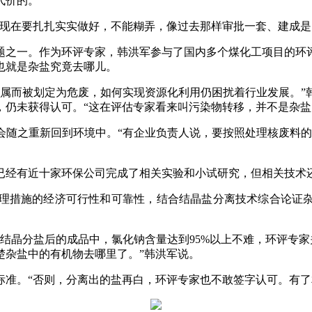
代价的。
在要扎扎实实做好，不能糊弄，像过去那样审批一套、建成是
之一。作为环评专家，韩洪军参与了国内多个煤化工项目的环评
也就是杂盐究竟去哪儿。
而被划定为危废，如何实现资源化利用仍困扰着行业发展。”
仍未获得认可。“这在评估专家看来叫污染物转移，并不是杂盐
之重新回到环境中。“有企业负责人说，要按照处理核废料的
经有近十家环保公司完成了相关实验和小试研究，但相关技术
措施的经济可行性和可靠性，结合结晶盐分离技术综合论证杂盐
晶分盐后的成品中，氯化钠含量达到95%以上不难，环评专家关
楚杂盐中的有机物去哪里了。”韩洪军说。
。“否则，分离出的盐再白，环评专家也不敢签字认可。有了