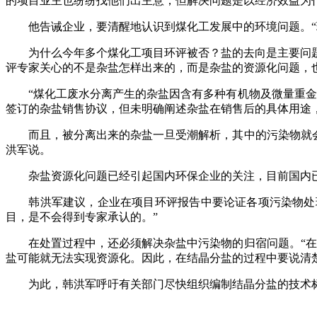
的项目业主也纷纷找他们出主意，但解决问题是以经济效益为
他告诫企业，要清醒地认识到煤化工发展中的环境问题。“现
为什么今年多个煤化工项目环评被否？盐的去向是主要问题
评专家关心的不是杂盐怎样出来的，而是杂盐的资源化问题，
“煤化工废水分离产生的杂盐因含有多种有机物及微量重金属
签订的杂盐销售协议，但未明确阐述杂盐在销售后的具体用途，
而且，被分离出来的杂盐一旦受潮解析，其中的污染物就会随
洪军说。
杂盐资源化问题已经引起国内环保企业的关注，目前国内已
韩洪军建议，企业在项目环评报告中要论证各项污染物处理
目，是不会得到专家承认的。”
在处置过程中，还必须解决杂盐中污染物的归宿问题。“在结
盐可能就无法实现资源化。因此，在结晶分盐的过程中要说清
为此，韩洪军呼吁有关部门尽快组织编制结晶分盐的技术标准