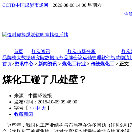
CCTD中国煤炭市场网
| 2026-08-08 14:00 星期六
首页
煤炭资讯
煤炭市场分析
煤炭
品牌榜
大数据研究院
数据服务
品牌会议
运销管理软件
智慧物流
首页
>
资讯中心
>
新闻资讯
>
煤化工行业
>
传统煤化工
> 正文
煤化工碰了几处壁？
来源：中国环境报
发布时间：2015-10-09 09:48:00
字号【
小
中
大
】
收藏新闻
这些年，我国化工产业结构与布局存在许多问题（详见9月17
会成为煤化工的聚集地。这对水资源本就稀缺的北方地区来说