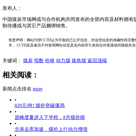
发布人：
中国煤炭市场网或与合作机构共同发布的全部内容及材料拥有
制传播或与其它产品捆绑销售。
免责声明：网站刊登CCTD认为可靠的已公开信息，对这些信息的准确性和完整
关， CCTD及其雇员不对使用网站信息及其内容所引发的任何直接或间接损失
关键词：
煤炭
指数
价格
动力煤
炼焦煤
返回顶端
相关阅读：
新闻点击排名
more
•
829元/吨! 煤价突破僵局
•
迎峰度夏进入下半程，8月煤价能
•
北港去库加速，煤价上行动力增强
•