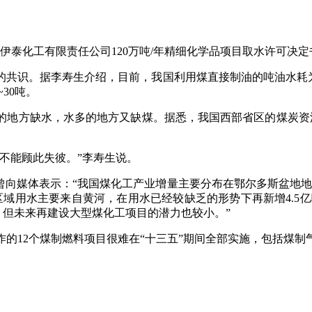
化工有限责任公司120万吨/年精细化学品项目取水许可决定书》
识。据李寿生介绍，目前，我国利用煤直接制油的吨油水耗为5.
30吨。
方缺水，水多的地方又缺煤。据悉，我国西部省区的煤炭资源占
不能顾此失彼。”李寿生说。
媒体表示：“我国煤化工产业增量主要分布在鄂尔多斯盆地地区
一区域用水主要来自黄河，在用水已经较缺乏的形势下再新增4.5
，但未来再建设大型煤化工项目的潜力也较小。”
2个煤制燃料项目很难在“十三五”期间全部实施，包括煤制气项目