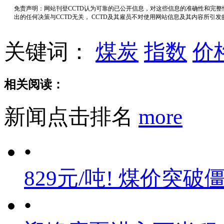
免责声明：网站刊登CCTD认为可靠的已公开信息，对这些信息的准确性和完
出的任何决策与CCTD无关， CCTD及其雇员不对使用网站信息及其内容所引
关键词：
煤炭
指数
价
相关阅读：
新闻点击排名
more
•
829元/吨! 煤价突破
•