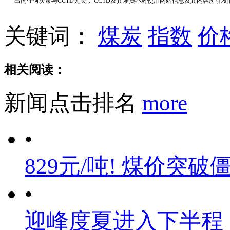
出的任何决策与CCTD无关， CCTD及其雇员不对使用网站信息及其内容所引
关键词：
煤炭
指数
价
相关阅读：
新闻点击排名
more
•
829元/吨! 煤价突破
•
迎峰度夏进入下半程