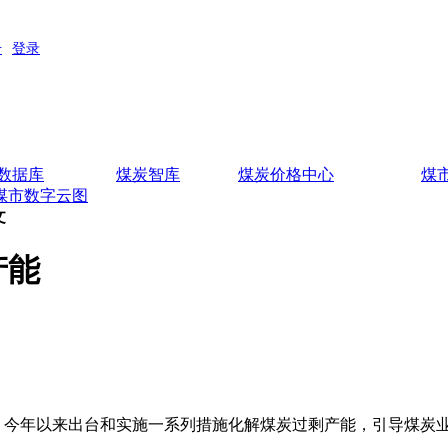
数据库
煤炭智库
煤炭价格中心
煤
煤市数字云图
文
产能
，今年以来出台和实施一系列措施化解煤炭过剩产能，引导煤炭