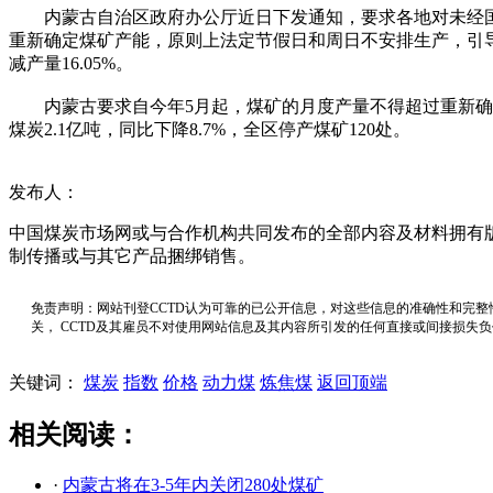
内蒙古自治区政府办公厅近日下发通知，要求各地对未经国家
重新确定煤矿产能，原则上法定节假日和周日不安排生产，引导
减产量16.05%。
内蒙古要求自今年5月起，煤矿的月度产量不得超过重新确定
煤炭2.1亿吨，同比下降8.7%，全区停产煤矿120处。
发布人：
中国煤炭市场网或与合作机构共同发布的全部内容及材料拥有
制传播或与其它产品捆绑销售。
免责声明：网站刊登CCTD认为可靠的已公开信息，对这些信息的准确性和完整
关， CCTD及其雇员不对使用网站信息及其内容所引发的任何直接或间接损失
关键词：
煤炭
指数
价格
动力煤
炼焦煤
返回顶端
相关阅读：
·
内蒙古将在3-5年内关闭280处煤矿