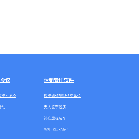
牌会议
运销管理软件
煤炭交易会
煤炭运销管理信息系统
活动
无人值守磅房
筒仓远程装车
智能化自动装车