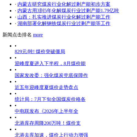
·
内蒙古研究煤炭行业化解过剩产能初步方案
·
内蒙古用3到5年化解煤炭行业过剩产能1.79亿吨
·
山西：扎实推进煤炭行业化解过剩产能工作
·
湖南部署化解钢铁煤炭行业过剩产能等工作
新闻点击排名
more
•
829元/吨! 煤价突破僵局
•
迎峰度夏进入下半程，8月煤价能
•
国家发改委：强化煤炭兜底保障作
•
近五年迎峰度夏煤价走势盘点
•
统计局：7月下旬全国煤炭价格各
•
中电联发布《2026年上半年全
•
北港库存周降200万吨！煤价支
•
北港去库加速，煤价上行动力增强