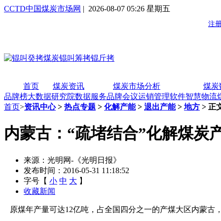
CCTD中国煤炭市场网
| 2026-08-07 05:26 星期五
首页
煤炭资讯
煤炭市场分析
煤炭
品牌榜
大数据研究院
数据服务
品牌会议
运销管理软件
智慧物流
首页
>
资讯中心
>
热点专题
>
化解产能
>
退出产能
>
地方
> 正
内蒙古：“疏堵结合”化解煤炭
来源：光明网-《光明日报》
发布时间：2016-05-31 11:18:52
字号【
小
中
大
】
收藏新闻
原煤年产量可达12亿吨，占全国四分之一的产煤大区内蒙古