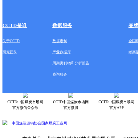
CCTD是谁
数据服务
品
关于CCTD
数据定制
全国
研究团队
产业数据库
考察
周期类刊物和分析报告
咨询服务
CCTD中国煤炭市场网
CCTD中国煤炭市场网
CCTD中国煤炭市场网
官方微信公众号
官方微博
官方APP
中国煤炭运销协会
国家煤炭工业网