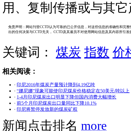
用、复制传播或与其它
免责声明：网站刊登CCTD认为可靠的已公开信息，对这些信息的准确性和完
出的任何决策与CCTD无关， CCTD及其雇员不对使用网站信息及其内容所引
关键词：
煤炭
指数
价
相关阅读：
·
印尼2016年煤炭产量预计降到4.19亿吨
·
“娜尼娜”现象可能使印尼煤炭价格稳定在50美元/吨以上
·
1-4月印尼煤炭出口明显下降但国内消费大幅增长
·
前5个月印尼煤炭出口量同比下降10.1%
·
印尼将暂停发放新的煤炭矿权
新闻点击排名
more