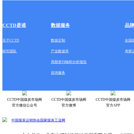
CCTD是谁
数据服务
品
关于CCTD
数据定制
全国
研究团队
产业数据库
考察
周期类刊物和分析报告
咨询服务
CCTD中国煤炭市场网
CCTD中国煤炭市场网
CCTD中国煤炭市场网
官方微信公众号
官方微博
官方APP
中国煤炭运销协会
国家煤炭工业网