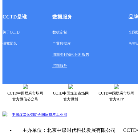
CCTD是谁
数据服务
品
关于CCTD
数据定制
全国
研究团队
产业数据库
考察
周期类刊物和分析报告
咨询服务
CCTD中国煤炭市场网
CCTD中国煤炭市场网
CCTD中国煤炭市场网
官方微信公众号
官方微博
官方APP
中国煤炭运销协会
国家煤炭工业网
主办单位：北京中煤时代科技发展有限公司 CCTD