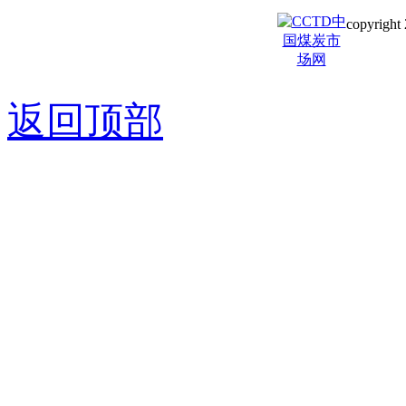
copyright 
京ICP备0
返回顶部