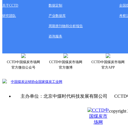
关于CCTD
数据定制
全国
研究团队
产业数据库
考察
周期类刊物和分析报告
咨询服务
CCTD中国煤炭市场网
CCTD中国煤炭市场网
CCTD中国煤炭市场网
官方微信公众号
官方微博
官方APP
中国煤炭运销协会
国家煤炭工业网
主办单位：北京中煤时代科技发展有限公司 CCTD
copyright 
京ICP备0