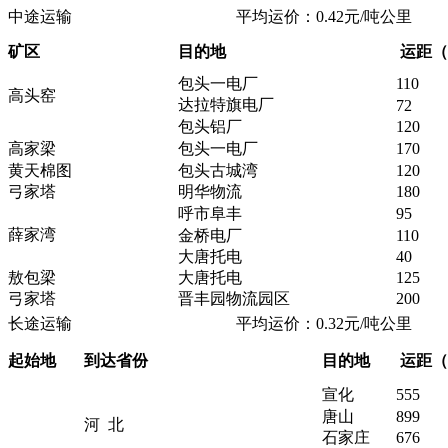
中途运输 平均运价：0.42元/吨公里
矿区
目的地
运距（
包头一电厂
110
高头窑
达拉特旗电厂
72
包头铝厂
120
高家梁
包头一电厂
170
黄天棉图
包头古城湾
120
弓家塔
明华物流
180
呼市阜丰
95
薛家湾
金桥电厂
110
大唐托电
40
敖包梁
大唐托电
125
弓家塔
晋丰园物流园区
200
长途运输 平均运价：0.32元/吨公里
起始地
到达省份
目的地
运距（
宣化
555
唐山
899
河 北
石家庄
676