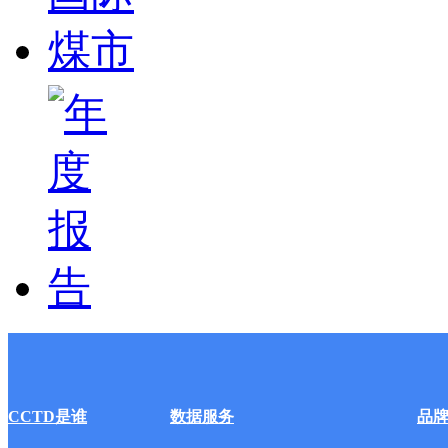
CCTD是谁
数据服务
品