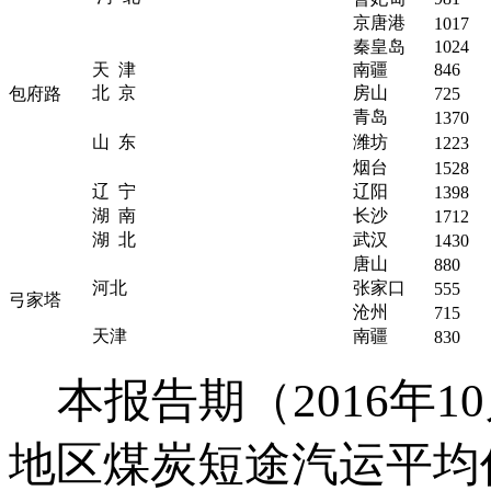
京唐港
1017
秦皇岛
1024
天 津
南疆
846
北 京
房山
包府路
725
青岛
1370
山 东
潍坊
1223
烟台
1528
辽 宁
辽阳
1398
湖 南
长沙
1712
湖 北
武汉
1430
唐山
880
河北
张家口
555
弓家塔
沧州
715
天津
南疆
830
本报告期（2016年10
地区煤炭短途汽运平均