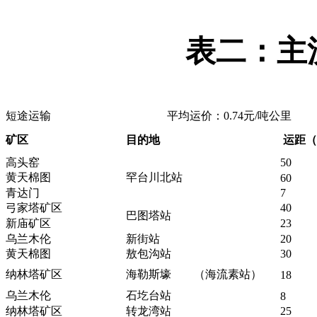
表二：主
短途运输 平均运价：0.74元/吨公里
矿区
目的地
运距（
高头窑
50
黄天棉图
罕台川北站
60
青达门
7
弓家塔矿区
40
巴图塔站
新庙矿区
23
乌兰木伦
新街站
20
黄天棉图
敖包沟站
30
纳林塔矿区
海勒斯壕 （海流素站）
18
乌兰木伦
石圪台站
8
纳林塔矿区
转龙湾站
25