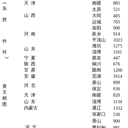
︵
天 津
南疆
885
东
太原
521
山 西
大同
405
胜
运城
765
洛阳
900
河 南
新乡
914
平顶山
1023
外
潍坊
1275
山 东
淄博
1161
环
宁 夏
惠农
447
︶
陕 西
铜川
676
甘 肃
陇南
1200
安 徽
芜湖
1614
唐山
899
河 北
黄
保定
636
天
天 津
南疆
820
棉
山 东
淄博
1134
图
内蒙古
通辽
1332
张家口
530
唐山
900
河 北
曹妃甸
981