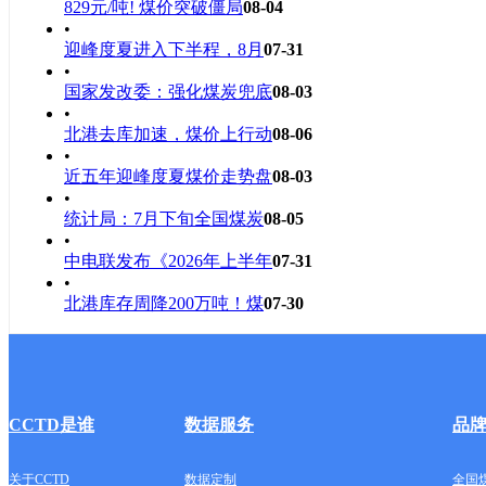
829元/吨! 煤价突破僵局
08-04
•
迎峰度夏进入下半程，8月
07-31
•
国家发改委：强化煤炭兜底
08-03
•
北港去库加速，煤价上行动
08-06
•
近五年迎峰度夏煤价走势盘
08-03
•
统计局：7月下旬全国煤炭
08-05
•
中电联发布《2026年上半年
07-31
•
北港库存周降200万吨！煤
07-30
CCTD是谁
数据服务
品
关于CCTD
数据定制
全国