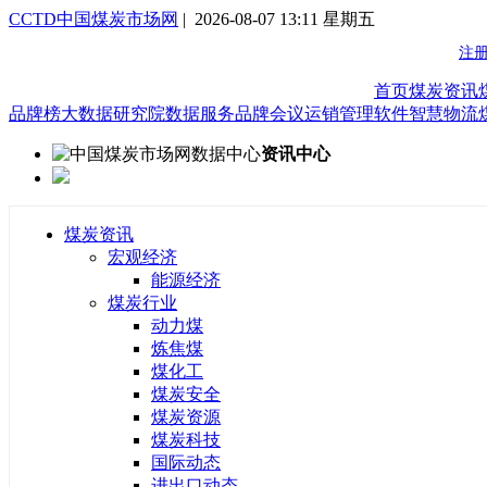
CCTD中国煤炭市场网
| 2026-08-07 13:11 星期五
首页
煤炭资讯
品牌榜
大数据研究院
数据服务
品牌会议
运销管理软件
智慧物流
资讯中心
煤炭资讯
宏观经济
能源经济
煤炭行业
动力煤
炼焦煤
煤化工
煤炭安全
煤炭资源
煤炭科技
国际动态
进出口动态