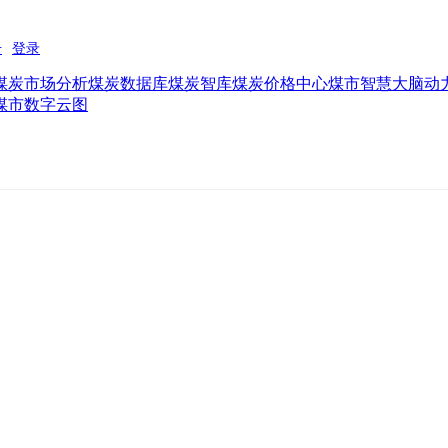
煤炭市场分析
煤炭数据库
煤炭智库
煤炭价格中心
煤市智慧大脑
动
煤市数字云图