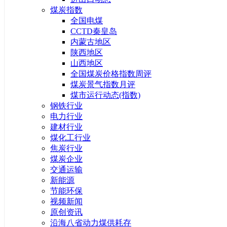
煤炭指数
全国电煤
CCTD秦皇岛
内蒙古地区
陕西地区
山西地区
全国煤炭价格指数周评
煤炭景气指数月评
煤市运行动态(指数)
钢铁行业
电力行业
建材行业
煤化工行业
焦炭行业
煤炭企业
交通运输
新能源
节能环保
视频新闻
原创资讯
沿海八省动力煤供耗存