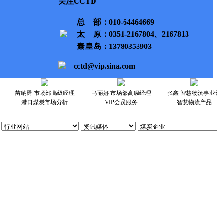
关注CCTD
总部
：010-64464669
太原
：0351-2167804、2167813
秦皇岛
：13780353903
cctd@vip.sina.com
苗纳爵 市场部高级经理
马丽娜 市场部高级经理
张鑫 智慧物流事业
港口煤炭市场分析
VIP会员服务
智慧物流产品