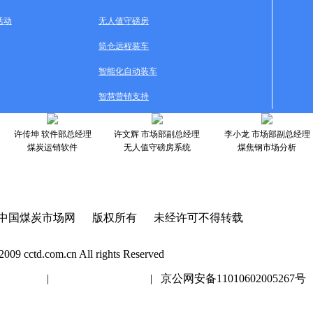
活动
无人值守磅房
筒仓远程装车
智能化自动装车
智慧营销支持
许传坤 软件部总经理
许文辉 市场部副总经理
李小龙 市场部副总经理
煤炭运销软件
无人值守磅房系统
煤焦钢市场分析
中国煤炭市场网 版权所有 未经许可不得转载
2009 cctd.com.cn All rights Reserved
20447号
|
京ICP证020447号
| 京公网安备11010602005267号