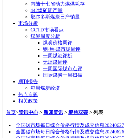
内陆十七省动力煤供耗存
442煤矿周产量
鄂尔多斯煤炭日产销量
市场分析
CCTD市场看点
煤炭周度分析
煤炭价格周评
钢-焦-煤市场周评
一周煤港评析
无烟煤周评
一周国际煤市点评
国际煤炭一周扫描
期刊报告
每周煤炭经济
热点专题
相关政策
首页
>
资讯中心
>
新闻资讯
>
聚焦双碳
> 列表
标题
全国碳市场每日综合价格行情及成交信息20240627
全国碳市场每日综合价格行情及成交信息20240626