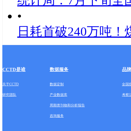
统计局：7月下旬全
•
日耗首破240万吨！
CCTD是谁
数据服务
品
关于CCTD
数据定制
全国
研究团队
产业数据库
考察
周期类刊物和分析报告
咨询服务