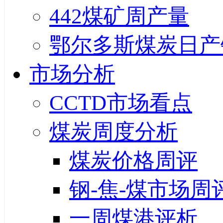
442煤矿周产量
鄂尔多斯煤炭日产
市场分析
CCTD市场看点
煤炭周度分析
煤炭价格周评
钢-焦-煤市场周
一周煤港评析