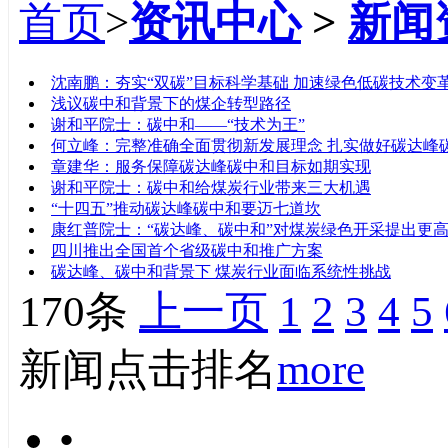
首页
>
资讯中心
>
新闻
标题
沈南鹏：夯实“双碳”目标科学基础 加速绿色低碳技术变
浅议碳中和背景下的煤企转型路径
谢和平院士：碳中和——“技术为王”
何立峰：完整准确全面贯彻新发展理念 扎实做好碳达峰
章建华：服务保障碳达峰碳中和目标如期实现
谢和平院士：碳中和给煤炭行业带来三大机遇
“十四五”推动碳达峰碳中和要迈七道坎
康红普院士：“碳达峰、碳中和”对煤炭绿色开采提出更
四川推出全国首个省级碳中和推广方案
碳达峰、碳中和背景下 煤炭行业面临系统性挑战
170条
上一页
1
2
3
4
5
新闻点击排名
more
•