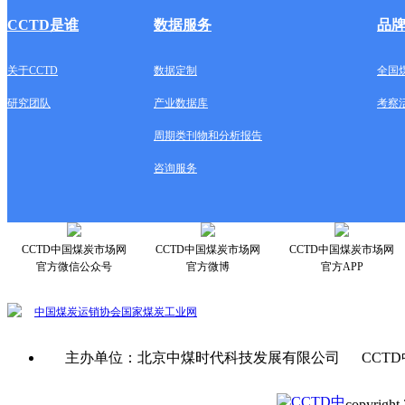
CCTD是谁
数据服务
品
关于CCTD
数据定制
全国
研究团队
产业数据库
考察
周期类刊物和分析报告
咨询服务
CCTD中国煤炭市场网
CCTD中国煤炭市场网
CCTD中国煤炭市场网
官方微信公众号
官方微博
官方APP
中国煤炭运销协会
国家煤炭工业网
主办单位：北京中煤时代科技发展有限公司 CCTD
copyright 