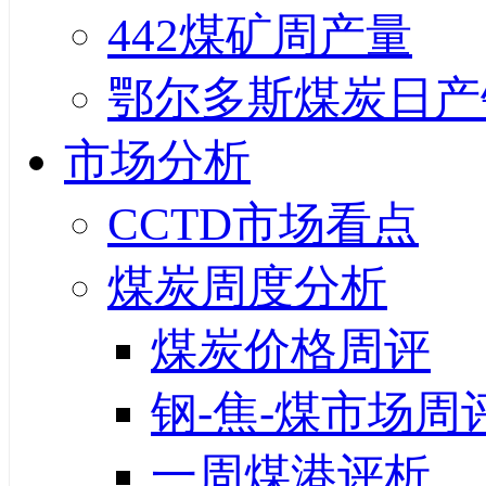
442煤矿周产量
鄂尔多斯煤炭日产
市场分析
CCTD市场看点
煤炭周度分析
煤炭价格周评
钢-焦-煤市场周
一周煤港评析