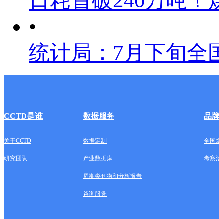
日耗首破240万吨！
•
统计局：7月下旬全
CCTD是谁
数据服务
品
关于CCTD
数据定制
全国
研究团队
产业数据库
考察
周期类刊物和分析报告
咨询服务