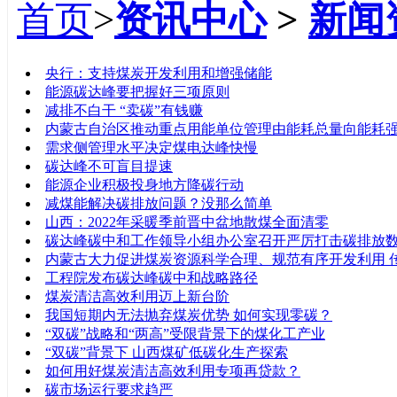
首页
>
资讯中心
>
新闻
标题
央行：支持煤炭开发利用和增强储能
能源碳达峰要把握好三项原则
减排不白干 “卖碳”有钱赚
内蒙古自治区推动重点用能单位管理由能耗总量向能耗
需求侧管理水平决定煤电达峰快慢
碳达峰不可盲目提速
能源企业积极投身地方降碳行动
减煤能解决碳排放问题？没那么简单
山西：2022年采暖季前晋中盆地散煤全面清零
碳达峰碳中和工作领导小组办公室召开严厉打击碳排放
内蒙古大力促进煤炭资源科学合理、规范有序开发利用 
工程院发布碳达峰碳中和战略路径
煤炭清洁高效利用迈上新台阶
我国短期内无法抛弃煤炭优势 如何实现零碳？
“双碳”战略和“两高”受限背景下的煤化工产业
“双碳”背景下 山西煤矿低碳化生产探索
如何用好煤炭清洁高效利用专项再贷款？
碳市场运行要求趋严