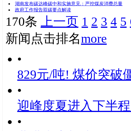
湖南发布碳达峰碳中和实施意见：严控煤炭消费总量
政府工作报告双碳要点解读
170条
上一页
1
2
3
4
5
新闻点击排名
more
•
829元/吨! 煤价突破
•
迎峰度夏进入下半程
•