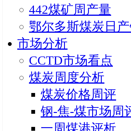
442煤矿周产量
鄂尔多斯煤炭日产
市场分析
CCTD市场看点
煤炭周度分析
煤炭价格周评
钢-焦-煤市场周
一周煤港评析