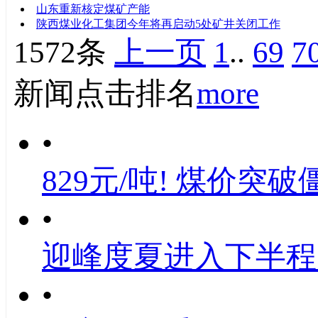
山东重新核定煤矿产能
陕西煤业化工集团今年将再启动5处矿井关闭工作
1572条
上一页
1
..
69
7
新闻点击排名
more
•
829元/吨! 煤价突破
•
迎峰度夏进入下半程
•