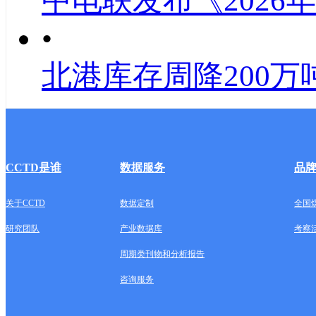
中电联发布《2026
•
北港库存周降200万
CCTD是谁
数据服务
品
关于CCTD
数据定制
全国
研究团队
产业数据库
考察
周期类刊物和分析报告
咨询服务