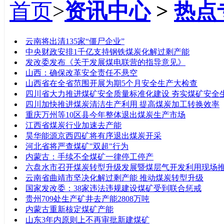
首页
>
资讯中心
>
热点
标题
云南将出清135家“僵尸企业”
中央财政安排1千亿支持钢铁煤炭化解过剩产能
发改委发布《关于发展煤电联营的指导意见》
山西：确保改革安全责任不悬空
山西省在全省范围开展为期5个月安全生产大检查
四川省大力推进煤矿安全质量标准化建设 夯实煤矿安全
四川加快推进煤炭清洁生产利用 提高煤炭加工转换效率
重庆万州等10区县今年整体退出煤炭生产市场
江西省煤炭行业加速去产能
昊华能源京西四矿将有序退出煤炭开采
河北省将严查煤矿"双超"行为
内蒙古：手续不全煤矿一律停工停产
六盘水市召开煤炭转型升级发展暨煤层气开发利用现场
云南省曲靖市坚决化解过剩产能 推动煤炭转型升级
国家发改委：38家违法违规建设煤矿受到联合惩戒
贵州709处生产矿井去产能2808万吨
内蒙古重新核定煤矿产能
山东3年内原则上不再审批新建煤矿