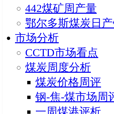
442煤矿周产量
鄂尔多斯煤炭日产
市场分析
CCTD市场看点
煤炭周度分析
煤炭价格周评
钢-焦-煤市场周
一周煤港评析