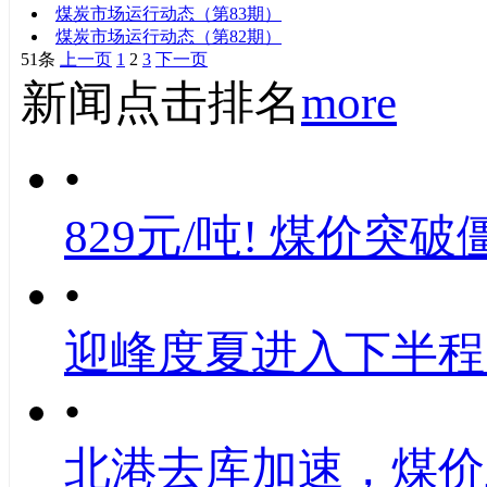
煤炭市场运行动态（第83期）
煤炭市场运行动态（第82期）
51条
上一页
1
2
3
下一页
新闻点击排名
more
•
829元/吨! 煤价突破
•
迎峰度夏进入下半程
•
北港去库加速，煤价