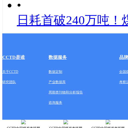
•
日耗首破240万吨！
CCTD是谁
数据服务
品
关于CCTD
数据定制
全国
研究团队
产业数据库
考察
周期类刊物和分析报告
咨询服务