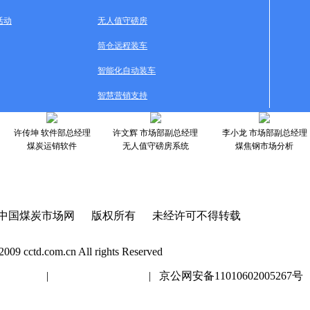
活动
无人值守磅房
筒仓远程装车
智能化自动装车
智慧营销支持
许传坤 软件部总经理
许文辉 市场部副总经理
李小龙 市场部副总经理
煤炭运销软件
无人值守磅房系统
煤焦钢市场分析
中国煤炭市场网 版权所有 未经许可不得转载
2009 cctd.com.cn All rights Reserved
20447号
|
京ICP证020447号
| 京公网安备11010602005267号