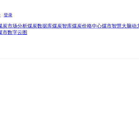
煤炭市场分析
煤炭数据库
煤炭智库
煤炭价格中心
煤市智慧大脑
动
煤市数字云图