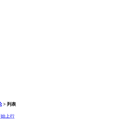
论
> 列表
开始上行