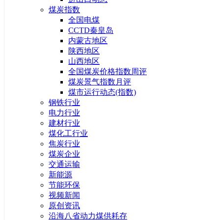
煤炭指数
全国电煤
CCTD秦皇岛
内蒙古地区
陕西地区
山西地区
全国煤炭价格指数周评
煤炭景气指数月评
煤市运行动态(指数)
钢铁行业
电力行业
建材行业
煤化工行业
焦炭行业
煤炭企业
交通运输
新能源
节能环保
视频新闻
原创资讯
沿海八省动力煤供耗存