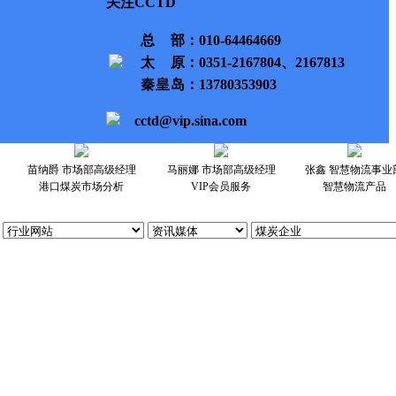
关注CCTD
总部
：010-64464669
太原
：0351-2167804、2167813
秦皇岛
：13780353903
cctd@vip.sina.com
苗纳爵 市场部高级经理
马丽娜 市场部高级经理
张鑫 智慧物流事业
港口煤炭市场分析
VIP会员服务
智慧物流产品