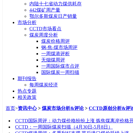
内陆十七省动力煤供耗存
442煤矿周产量
鄂尔多斯煤炭日产销量
市场分析
CCTD市场看点
煤炭周度分析
煤炭价格周评
钢-焦-煤市场周评
一周煤港评析
无烟煤周评
一周国际煤市点评
国际煤炭一周扫描
期刊报告
每周煤炭经济
热点专题
相关政策
首页
>
资讯中心
>
煤炭市场分析&评论
>
CCTD原创分析&评
标题
CCTD国际周评：动力煤价格纷纷上涨 炼焦煤离岸价格
CCTD：一周国际煤炭扫描（4月30日-5月8日）