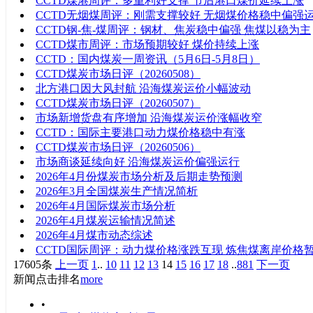
CCTD煤港周评：多重利好支撑 节后港口煤价延续上涨
CCTD无烟煤周评：刚需支撑较好 无烟煤价格稳中偏强
CCTD钢-焦-煤周评：钢材、焦炭稳中偏强 焦煤以稳为主
CCTD煤市周评：市场预期较好 煤价持续上涨
CCTD：国内煤炭一周资讯（5月6日-5月8日）
CCTD煤炭市场日评（20260508）
北方港口因大风封航 沿海煤炭运价小幅波动
CCTD煤炭市场日评（20260507）
市场新增货盘有序增加 沿海煤炭运价涨幅收窄
CCTD：国际主要港口动力煤价格稳中有涨
CCTD煤炭市场日评（20260506）
市场商谈延续向好 沿海煤炭运价偏强运行
2026年4月份煤炭市场分析及后期走势预测
2026年3月全国煤炭生产情况简析
2026年4月国际煤炭市场分析
2026年4月煤炭运输情况简述
2026年4月煤市动态综述
CCTD国际周评：动力煤价格涨跌互现 炼焦煤离岸价格
17605条
上一页
1
..
10
11
12
13
14
15
16
17
18
..
881
下一页
新闻点击排名
more
•