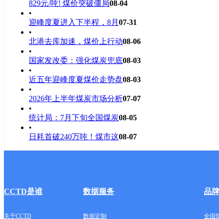
829元/吨! 煤价突破僵局
08-04
•
迎峰度夏进入下半程，8月
07-31
•
北港去库加速，煤价上行动
08-06
•
国家发改委：强化煤炭兜底
08-03
•
近五年迎峰度夏煤价走势盘
08-03
•
2026年上半年煤炭市场分析
07-07
•
统计局：7月下旬全国煤炭
08-05
•
日耗首破240万吨！煤市这
08-07
CCTD是谁
数据服务
品
关于CCTD
数据定制
全国