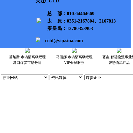
关注CCTD
总部
：010-64464669
太原
：0351-2167804、2167813
秦皇岛
：13780353903
cctd@vip.sina.com
苗纳爵 市场部高级经理
马丽娜 市场部高级经理
张鑫 智慧物流事业
港口煤炭市场分析
VIP会员服务
智慧物流产品