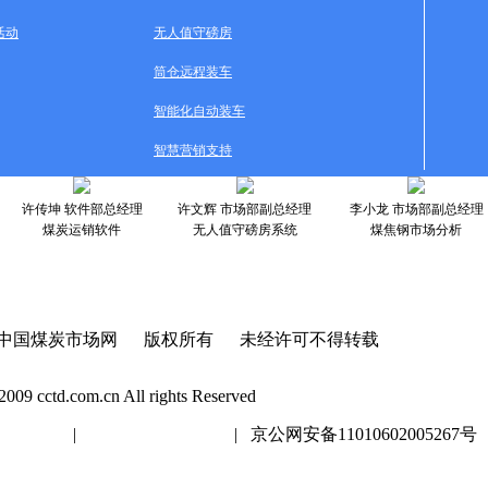
活动
无人值守磅房
筒仓远程装车
智能化自动装车
智慧营销支持
许传坤 软件部总经理
许文辉 市场部副总经理
李小龙 市场部副总经理
煤炭运销软件
无人值守磅房系统
煤焦钢市场分析
中国煤炭市场网 版权所有 未经许可不得转载
2009 cctd.com.cn All rights Reserved
20447号
|
京ICP证020447号
| 京公网安备11010602005267号