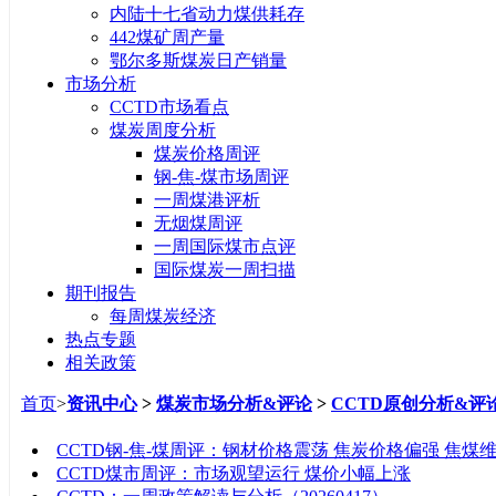
内陆十七省动力煤供耗存
442煤矿周产量
鄂尔多斯煤炭日产销量
市场分析
CCTD市场看点
煤炭周度分析
煤炭价格周评
钢-焦-煤市场周评
一周煤港评析
无烟煤周评
一周国际煤市点评
国际煤炭一周扫描
期刊报告
每周煤炭经济
热点专题
相关政策
首页
>
资讯中心
>
煤炭市场分析&评论
>
CCTD原创分析&评
标题
CCTD钢-焦-煤周评：钢材价格震荡 焦炭价格偏强 焦煤
CCTD煤市周评：市场观望运行 煤价小幅上涨