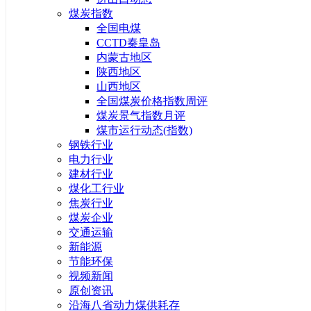
煤炭指数
全国电煤
CCTD秦皇岛
内蒙古地区
陕西地区
山西地区
全国煤炭价格指数周评
煤炭景气指数月评
煤市运行动态(指数)
钢铁行业
电力行业
建材行业
煤化工行业
焦炭行业
煤炭企业
交通运输
新能源
节能环保
视频新闻
原创资讯
沿海八省动力煤供耗存