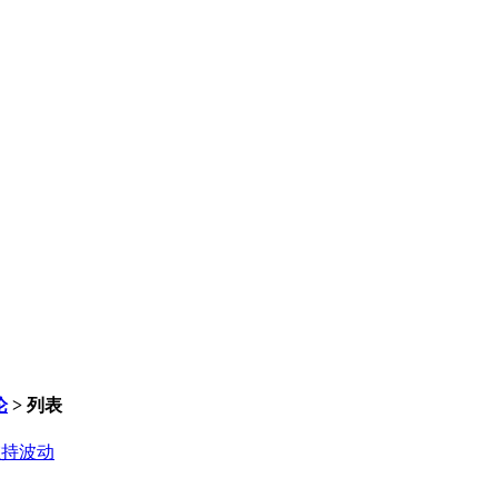
论
> 列表
维持波动