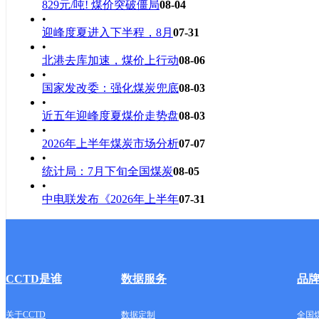
829元/吨! 煤价突破僵局
08-04
•
迎峰度夏进入下半程，8月
07-31
•
北港去库加速，煤价上行动
08-06
•
国家发改委：强化煤炭兜底
08-03
•
近五年迎峰度夏煤价走势盘
08-03
•
2026年上半年煤炭市场分析
07-07
•
统计局：7月下旬全国煤炭
08-05
•
中电联发布《2026年上半年
07-31
CCTD是谁
数据服务
品
关于CCTD
数据定制
全国