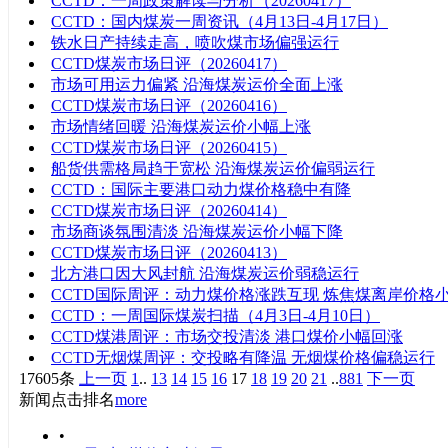
CCTD：一周政策解读与分析（20260417）
CCTD：国内煤炭一周资讯（4月13日-4月17日）
铁水日产持续走高，喷吹煤市场偏强运行
CCTD煤炭市场日评（20260417）
市场可用运力偏紧 沿海煤炭运价全面上涨
CCTD煤炭市场日评（20260416）
市场情绪回暖 沿海煤炭运价小幅上涨
CCTD煤炭市场日评（20260415）
船货供需格局趋于宽松 沿海煤炭运价偏弱运行
CCTD：国际主要港口动力煤价格稳中有降
CCTD煤炭市场日评（20260414）
市场商谈氛围清淡 沿海煤炭运价小幅下降
CCTD煤炭市场日评（20260413）
北方港口因大风封航 沿海煤炭运价弱稳运行
CCTD国际周评：动力煤价格涨跌互现 炼焦煤离岸价格
CCTD：一周国际煤炭扫描（4月3日-4月10日）
CCTD煤港周评：市场交投清淡 港口煤价小幅回涨
CCTD无烟煤周评：交投略有降温 无烟煤价格偏稳运行
17605条
上一页
1
..
13
14
15
16
17
18
19
20
21
..
881
下一页
新闻点击排名
more
•