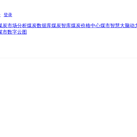
煤炭市场分析
煤炭数据库
煤炭智库
煤炭价格中心
煤市智慧大脑
动
煤市数字云图