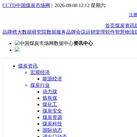
CCTD中国煤炭市场网
| 2026-08-08 12:12 星期六
首页
煤炭资讯
品牌榜
大数据研究院
数据服务
品牌会议
运销管理软件
智慧物流
资讯中心
煤炭资讯
宏观经济
能源经济
煤炭行业
动力煤
炼焦煤
煤化工
煤炭安全
煤炭资源
煤炭科技
国际动态
进出口动态