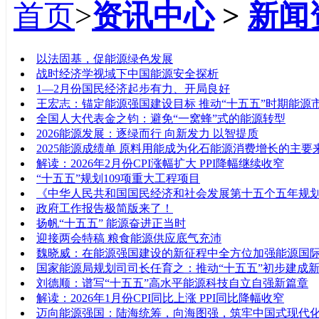
首页
>
资讯中心
>
新闻
标题
以法固基，促能源绿色发展
战时经济学视域下中国能源安全探析
1—2月份国民经济起步有力、开局良好
王宏志：锚定能源强国建设目标 推动“十五五”时期能源
全国人大代表金之钧：避免“一窝蜂”式的能源转型
2026能源发展：逐绿而行 向新发力 以智提质
2025能源成绩单 原料用能成为化石能源消费增长的主要
解读：2026年2月份CPI涨幅扩大 PPI降幅继续收窄
“十五五”规划109项重大工程项目
《中华人民共和国国民经济和社会发展第十五个五年规
政府工作报告极简版来了！
扬帆“十五五” 能源奋进正当时
迎接两会特稿 粮食能源供应底气充沛
魏晓威：在能源强国建设的新征程中全方位加强能源国
国家能源局规划司司长任育之：推动“十五五”初步建成
刘德顺：谱写“十五五”高水平能源科技自立自强新篇章
解读：2026年1月份CPI同比上涨 PPI同比降幅收窄
迈向能源强国：陆海统筹，向海图强，筑牢中国式现代