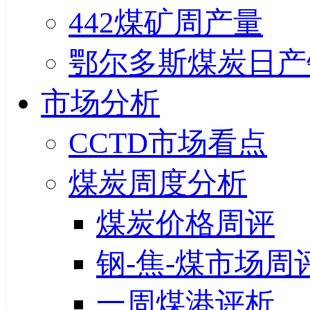
442煤矿周产量
鄂尔多斯煤炭日产
市场分析
CCTD市场看点
煤炭周度分析
煤炭价格周评
钢-焦-煤市场周
一周煤港评析