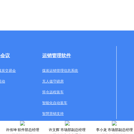
牌会议
运销管理软件
煤炭交易会
煤炭运销管理信息系统
活动
无人值守磅房
筒仓远程装车
智能化自动装车
智慧营销支持
许传坤 软件部总经理
许文辉 市场部副总经理
李小龙 市场部副总经理