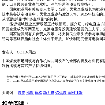
制，出台民营企业参与水电、油气管道等项目投资指引。
国家能源局有关负责人表示，当前，民营企业成长为能源科技
技术装备认定项目中，民营企业参与度达50%。2025年核准
从“跟跑并跑”到“多点领跑”的跨越。
能源领域新业态新场景正持续涌现。据介绍，绿电直连方面，
民营企业成为车网互动、充换电服务投资建设运营的主力军。全国
国家能源局有关负责人表示，将支持民企牵头或参与承担能
管网等基础设施向社会主体公平开放。加快制定完善算电协同
发布人：CCTD-周杰
中国煤炭市场网或与合作机构共同发布的全部内容及材料拥有
制传播或与其它产品捆绑销售。
免责声明：网站刊登CCTD认为可靠的已公开信息，对这些信息的准确性和完整
关， CCTD及其雇员不对使用网站信息及其内容所引发的任何直接或间接损失
关键词：
煤炭
指数
价格
动力煤
炼焦煤
返回顶端
相关阅读：