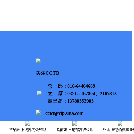
关注CCTD
总部
：010-64464669
太原
：0351-2167804、2167813
秦皇岛
：13780353903
cctd@vip.sina.com
苗纳爵 市场部高级经理
马丽娜 市场部高级经理
张鑫 智慧物流事业