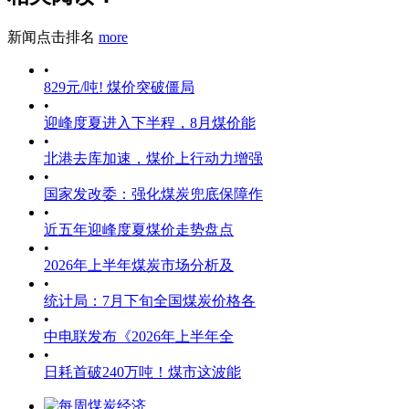
新闻点击排名
more
•
829元/吨! 煤价突破僵局
•
迎峰度夏进入下半程，8月煤价能
•
北港去库加速，煤价上行动力增强
•
国家发改委：强化煤炭兜底保障作
•
近五年迎峰度夏煤价走势盘点
•
2026年上半年煤炭市场分析及
•
统计局：7月下旬全国煤炭价格各
•
中电联发布《2026年上半年全
•
日耗首破240万吨！煤市这波能