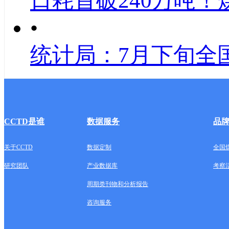
日耗首破240万吨！
•
统计局：7月下旬全
CCTD是谁
数据服务
品
关于CCTD
数据定制
全国
研究团队
产业数据库
考察
周期类刊物和分析报告
咨询服务