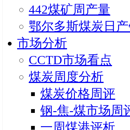
442煤矿周产量
鄂尔多斯煤炭日产
市场分析
CCTD市场看点
煤炭周度分析
煤炭价格周评
钢-焦-煤市场周
一周煤港评析