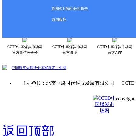
周期类刊物和分析报告
咨询服务
CCTD中国煤炭市场网
CCTD中国煤炭市场网
CCTD中国煤炭市场网
官方微信公众号
官方微博
官方APP
中国煤炭运销协会
国家煤炭工业网
主办单位：北京中煤时代科技发展有限公司 CCTD
copyright 
京ICP备0
返回顶部