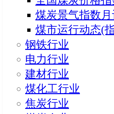
全国煤炭价格指
煤炭景气指数月
煤市运行动态(指
钢铁行业
电力行业
建材行业
煤化工行业
焦炭行业