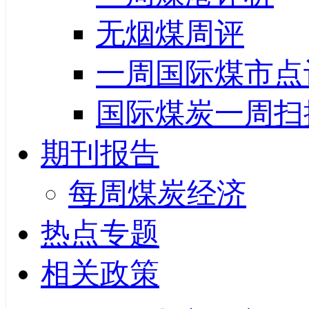
无烟煤周评
一周国际煤市点
国际煤炭一周扫
期刊报告
每周煤炭经济
热点专题
相关政策