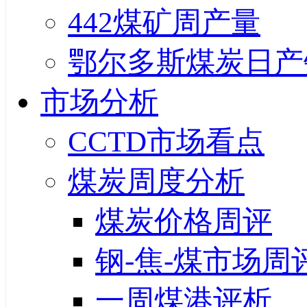
442煤矿周产量
鄂尔多斯煤炭日产
市场分析
CCTD市场看点
煤炭周度分析
煤炭价格周评
钢-焦-煤市场周
一周煤港评析