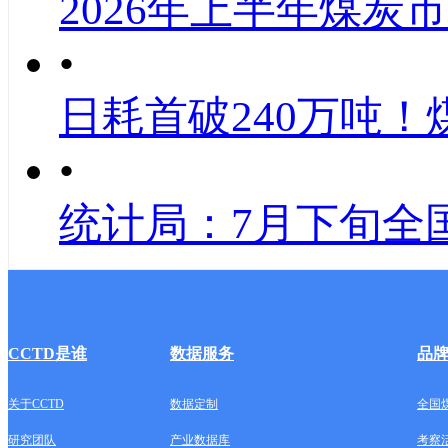
2026年上半年煤炭
•
日耗首破240万吨！
•
统计局：7月下旬全
CCTD是谁
数据服务
品
关于CCTD
数据定制
全国
研究团队
产业数据库
考察