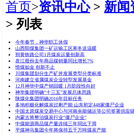
首页
>
资讯中心
>
新闻
> 列表
标题
今年春节，神华职工休假
山西阳煤集团一矿运输工区寒冬送温暖
朔黄铁路公司1月煤炭运量创新高
盘江股份去年商品煤销量同比增长7%
惜煤如金 创新不止
川煤集团划分生产矿井发展类型分类标准
河南建立省属煤炭企业转型发展基金
12月神华中煤产销回暖 1月阶段性向好
神华集团明确“十三五”发展总体思路
陕煤化集团明确2016年目标任务
多地积极化解煤炭过剩产能 山东初定448家僵尸企业
中国太原煤炭交易中心与河南央能储运等公司签署供应
内蒙古将整治煤炭行业“僵尸企业”
中煤能源商品煤产量连续三年同比下滑
平煤神马集团今年将保持五千万吨煤炭产能