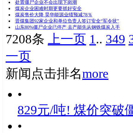
处置僵尸企业不会出现下岗潮
煤炭企业困难时期更要抓好安全
煤炭售价大降 昊华能源业绩预减78％
晋煤集团92家企业和单位负责人签订安全“军令状”
山东80%僵尸企业已停产 去产能先从钢铁煤炭入手
7208条
上一页
1
..
349
一页
新闻点击排名
more
•
829元/吨! 煤价突破
•