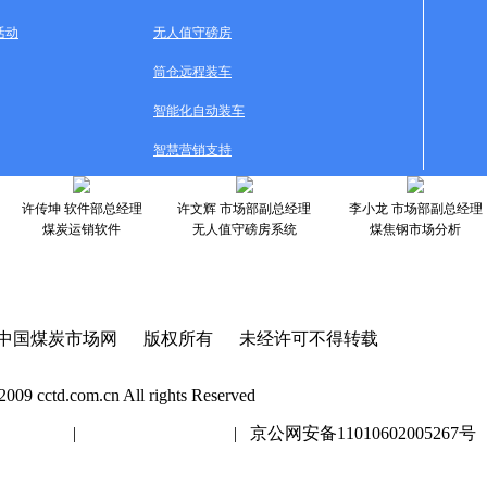
活动
无人值守磅房
筒仓远程装车
智能化自动装车
智慧营销支持
许传坤 软件部总经理
许文辉 市场部副总经理
李小龙 市场部副总经理
煤炭运销软件
无人值守磅房系统
煤焦钢市场分析
中国煤炭市场网 版权所有 未经许可不得转载
2009 cctd.com.cn All rights Reserved
20447号
|
京ICP证020447号
| 京公网安备11010602005267号