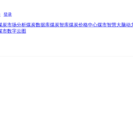
煤炭市场分析
煤炭数据库
煤炭智库
煤炭价格中心
煤市智慧大脑
动
煤市数字云图