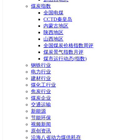
煤炭指数
全国电煤
CCTD秦皇岛
内蒙古地区
陕西地区
山西地区
全国煤炭价格指数周评
煤炭景气指数月评
煤市运行动态(指数)
钢铁行业
电力行业
建材行业
煤化工行业
焦炭行业
煤炭企业
交通运输
新能源
节能环保
视频新闻
原创资讯
沿海八省动力煤供耗存