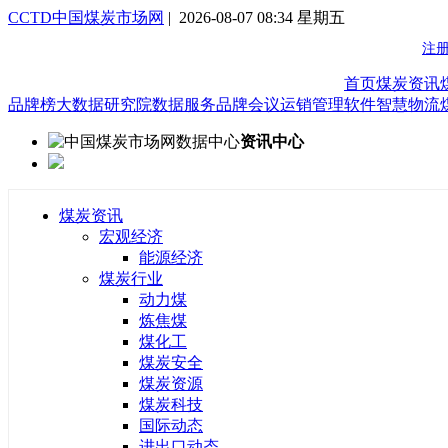
CCTD中国煤炭市场网
| 2026-08-07 08:34 星期五
首页
煤炭资讯
品牌榜
大数据研究院
数据服务
品牌会议
运销管理软件
智慧物流
资讯中心
煤炭资讯
宏观经济
能源经济
煤炭行业
动力煤
炼焦煤
煤化工
煤炭安全
煤炭资源
煤炭科技
国际动态
进出口动态