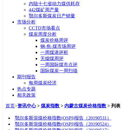
内陆十七省动力煤供耗存
442煤矿周产量
鄂尔多斯煤炭日产销量
市场分析
CCTD市场看点
煤炭周度分析
煤炭价格周评
钢-焦-煤市场周评
一周煤港评析
无烟煤周评
一周国际煤市点评
国际煤炭一周扫描
期刊报告
每周煤炭经济
热点专题
相关政策
首页
>
资讯中心
>
煤炭指数
>
内蒙古煤炭价格指数
> 列表
标题
鄂尔多斯混煤价格指数(OSPI)报告（20190531）
鄂尔多斯混煤价格指数(OSPI)报告（20190524）