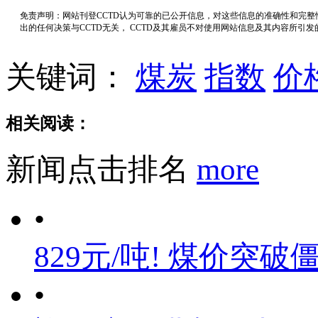
免责声明：网站刊登CCTD认为可靠的已公开信息，对这些信息的准确性和完
出的任何决策与CCTD无关， CCTD及其雇员不对使用网站信息及其内容所引
关键词：
煤炭
指数
价
相关阅读：
新闻点击排名
more
•
829元/吨! 煤价突破
•