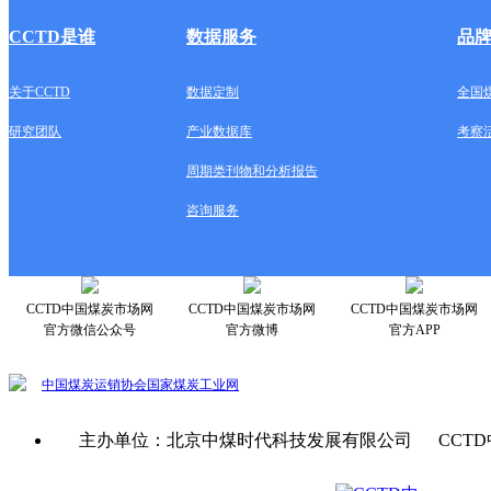
CCTD是谁
数据服务
品
关于CCTD
数据定制
全国
研究团队
产业数据库
考察
周期类刊物和分析报告
咨询服务
CCTD中国煤炭市场网
CCTD中国煤炭市场网
CCTD中国煤炭市场网
官方微信公众号
官方微博
官方APP
中国煤炭运销协会
国家煤炭工业网
主办单位：北京中煤时代科技发展有限公司 CCTD