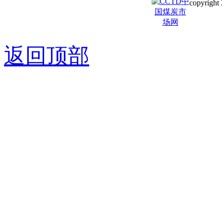
copyright 
京ICP备0
返回顶部