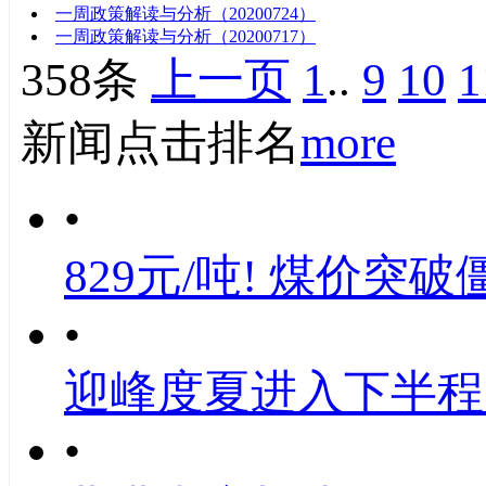
一周政策解读与分析（20200724）
一周政策解读与分析（20200717）
358条
上一页
1
..
9
10
1
新闻点击排名
more
•
829元/吨! 煤价突破
•
迎峰度夏进入下半程
•