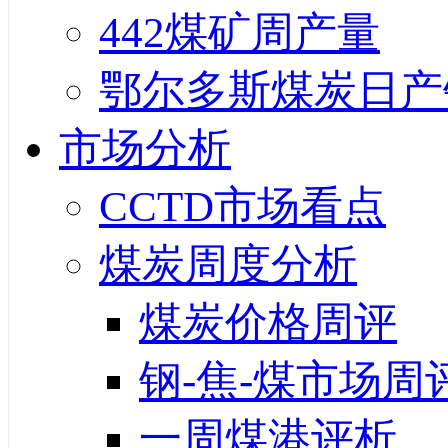
442煤矿周产量
鄂尔多斯煤炭日产
市场分析
CCTD市场看点
煤炭周度分析
煤炭价格周评
钢-焦-煤市场周
一周煤港评析