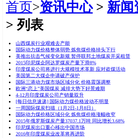
首页
>
资讯中心
>
新闻
> 列表
标题
山西煤炭行业艰难去产能
国际动力煤价格整体弱势 炼焦煤价格掉头下行
美推出抗击气候变化新规 暂停联邦土地煤炭开采租赁
2015印尼煤企阿达罗煤炭产量下滑8%
印度煤炭公司将进行大规模技术革新 应对盗煤活动
美国第二大煤企申请破产保护
国际三港动力煤市场区域分化 价格震荡调整
欧洲“恋上”美国煤炭 减排大势下好景难期
4-12月印度煤炭公司产销量双升
[每日信息速递] 国际动力煤价格波动不明显
一周国际煤炭扫描（1月2日-1月8日）
国际动力煤价格区域分化 炼焦煤价格涨幅收窄
2015年俄罗斯煤炭产量37037.1万吨 同比增长3.68%
印尼煤炭出口重心移出中国市场
2016年印度煤炭业改革将再进阶