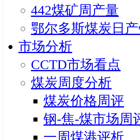
442煤矿周产量
鄂尔多斯煤炭日产
市场分析
CCTD市场看点
煤炭周度分析
煤炭价格周评
钢-焦-煤市场周
一周煤港评析