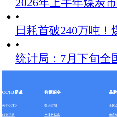
2026年上半年煤炭
•
日耗首破240万吨！
•
统计局：7月下旬全
CCTD是谁
数据服务
品
关于CCTD
数据定制
全国
研究团队
产业数据库
考察