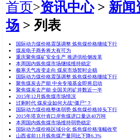
首页
>
资讯中心
>
新闻
场
> 列表
标题
国际动力煤价格震荡调整 炼焦煤价格继续下行
煤炭电子商务将大有可为
重庆聚焦煤矿安全生产 推进供给侧改革
本周国内炼焦煤市场继续维持稳定
极寒天气改变走向 煤炭市场暂时企稳
国际动力煤价格震荡调整 炼焦煤价格继续下行
聚焦煤炭去产能 中央专项基金即将启动
聚焦煤炭去产能 全国关闭矿井数近一半
2015年12月炼焦煤市场情况
过剩时代 煤炭业如何大战“僵尸”？
国际动力煤价格整体弱势 炼焦煤价格掉头下行
2015年塔克什肯口岸焦煤进口量达40万吨
本周国内炼焦煤市场维持弱势稳定
国际动力煤价格区域分化 炼焦煤价格涨幅收窄
山西省前11月炼焦煤产量同比下降6.3%