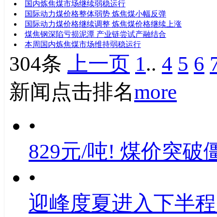
国内炼焦煤市场继续弱稳运行
国际动力煤价格整体弱势 炼焦煤小幅反弹
国际动力煤价格继续调整 炼焦煤价格继续上涨
煤焦钢深陷亏损泥潭 产业链尝试产融结合
本周国内炼焦煤市场维持弱稳运行
304条
上一页
1
..
4
5
6
新闻点击排名
more
•
829元/吨! 煤价突破
•
迎峰度夏进入下半程