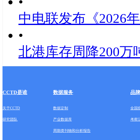
•
中电联发布《2026
•
北港库存周降200万
CCTD是谁
数据服务
品
关于CCTD
数据定制
全国
研究团队
产业数据库
考察
周期类刊物和分析报告