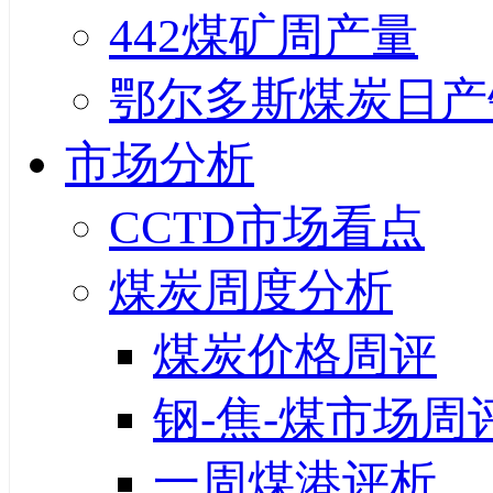
442煤矿周产量
鄂尔多斯煤炭日产
市场分析
CCTD市场看点
煤炭周度分析
煤炭价格周评
钢-焦-煤市场周
一周煤港评析