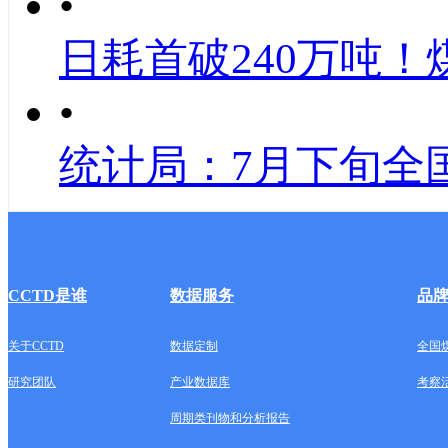
•
日耗首破240万吨！
•
统计局：7月下旬全
CCTD是谁
数据服务
品
关于CCTD
数据定制
全国
研究团队
产业数据库
考察
周期类刊物和分析报告