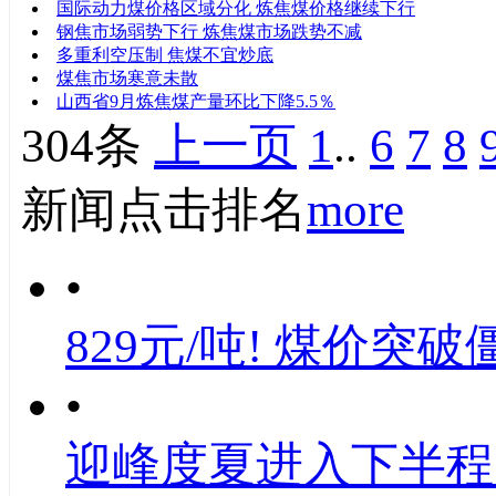
国际动力煤价格区域分化 炼焦煤价格继续下行
钢焦市场弱势下行 炼焦煤市场跌势不减
多重利空压制 焦煤不宜炒底
煤焦市场寒意未散
山西省9月炼焦煤产量环比下降5.5％
304条
上一页
1
..
6
7
8
新闻点击排名
more
•
829元/吨! 煤价突破
•
迎峰度夏进入下半程