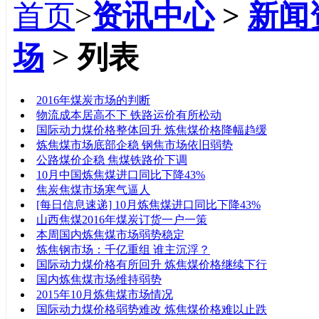
首页
>
资讯中心
>
新闻
场
> 列表
标题
2016年煤炭市场的判断
物流成本居高不下 铁路运价有所松动
国际动力煤价格整体回升 炼焦煤价格降幅趋缓
炼焦煤市场底部企稳 钢焦市场依旧弱势
公路煤价企稳 焦煤铁路价下调
10月中国炼焦煤进口同比下降43%
焦炭焦煤市场寒气逼人
[每日信息速递] 10月炼焦煤进口同比下降43%
山西焦煤2016年煤炭订货一户一策
本周国内炼焦煤市场弱势稳定
炼焦钢市场：千亿重组 谁主沉浮？
国际动力煤价格有所回升 炼焦煤价格继续下行
国内炼焦煤市场维持弱势
2015年10月炼焦煤市场情况
国际动力煤价格弱势难改 炼焦煤价格难以止跌