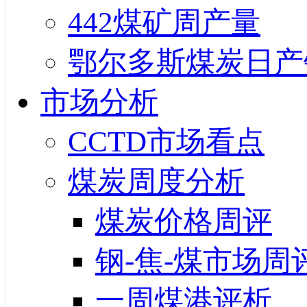
442煤矿周产量
鄂尔多斯煤炭日产
市场分析
CCTD市场看点
煤炭周度分析
煤炭价格周评
钢-焦-煤市场周
一周煤港评析