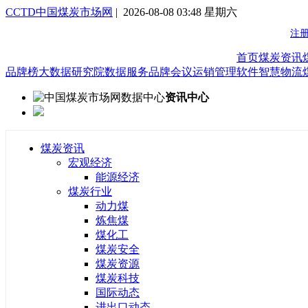
CCTD中国煤炭市场网
| 2026-08-08 03:48 星期六
首页
煤炭资讯
品牌榜
大数据研究院
数据服务
品牌会议
运销管理软件
智慧物流
资讯中心
煤炭资讯
宏观经济
能源经济
煤炭行业
动力煤
炼焦煤
煤化工
煤炭安全
煤炭资源
煤炭科技
国际动态
进出口动态