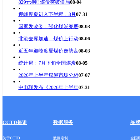
829元/吨! 煤价突破僵局
08-04
•
迎峰度夏进入下半程，8月
07-31
•
国家发改委：强化煤炭兜底
08-03
•
北港去库加速，煤价上行动
08-06
•
近五年迎峰度夏煤价走势盘
08-03
•
统计局：7月下旬全国煤炭
08-05
•
2026年上半年煤炭市场分析
07-07
•
中电联发布《2026年上半年
07-31
CCTD是谁
数据服务
品
关于CCTD
数据定制
全国