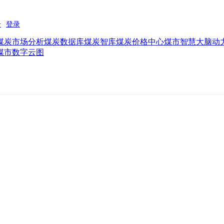
煤炭市场分析
煤炭数据库
煤炭智库
煤炭价格中心
煤市智慧大脑
动
煤市数字云图