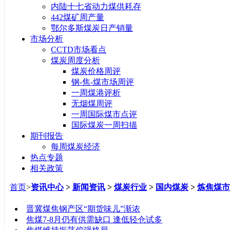
内陆十七省动力煤供耗存
442煤矿周产量
鄂尔多斯煤炭日产销量
市场分析
CCTD市场看点
煤炭周度分析
煤炭价格周评
钢-焦-煤市场周评
一周煤港评析
无烟煤周评
一周国际煤市点评
国际煤炭一周扫描
期刊报告
每周煤炭经济
热点专题
相关政策
首页
>
资讯中心
>
新闻资讯
>
煤炭行业
>
国内煤炭
>
炼焦煤市
标题
晋冀煤焦钢产区“期货味儿”渐浓
焦煤7-8月仍有供需缺口 逢低轻仓试多