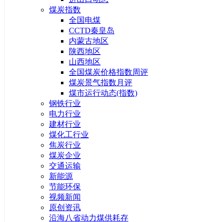
煤炭指数
全国电煤
CCTD秦皇岛
内蒙古地区
陕西地区
山西地区
全国煤炭价格指数周评
煤炭景气指数月评
煤市运行动态(指数)
钢铁行业
电力行业
建材行业
煤化工行业
焦炭行业
煤炭企业
交通运输
新能源
节能环保
视频新闻
原创资讯
沿海八省动力煤供耗存