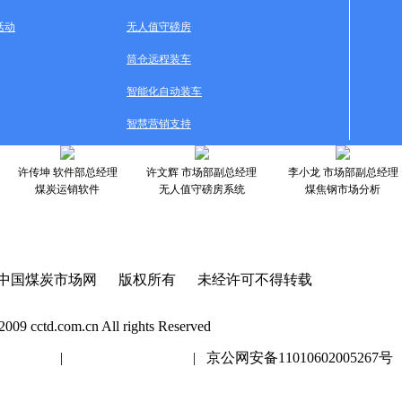
活动
无人值守磅房
筒仓远程装车
智能化自动装车
智慧营销支持
许传坤 软件部总经理
许文辉 市场部副总经理
李小龙 市场部副总经理
煤炭运销软件
无人值守磅房系统
煤焦钢市场分析
中国煤炭市场网 版权所有 未经许可不得转载
2009 cctd.com.cn All rights Reserved
20447号
|
京ICP证020447号
| 京公网安备11010602005267号