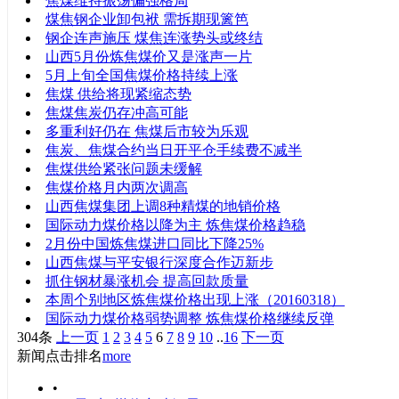
焦煤维持振荡偏强格局
煤焦钢企业卸包袱 需拆期现篱笆
钢企连声施压 煤焦连涨势头或终结
山西5月份炼焦煤价又是涨声一片
5月上旬全国焦煤价格持续上涨
焦煤 供给将现紧缩态势
焦煤焦炭仍存冲高可能
多重利好仍在 焦煤后市较为乐观
焦炭、焦煤合约当日开平仓手续费不减半
焦煤供给紧张问题未缓解
焦煤价格月内两次调高
山西焦煤集团上调8种精煤的地销价格
国际动力煤价格以降为主 炼焦煤价格趋稳
2月份中国炼焦煤进口同比下降25%
山西焦煤与平安银行深度合作迈新步
抓住钢材暴涨机会 提高回款质量
本周个别地区炼焦煤价格出现上涨（20160318）
国际动力煤价格弱势调整 炼焦煤价格继续反弹
304条
上一页
1
2
3
4
5
6
7
8
9
10
..
16
下一页
新闻点击排名
more
•