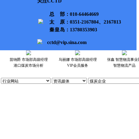
关注CCTD
总部
：010-64464669
太原
：0351-2167804、2167813
秦皇岛
：13780353903
cctd@vip.sina.com
苗纳爵 市场部高级经理
马丽娜 市场部高级经理
张鑫 智慧物流事业
港口煤炭市场分析
VIP会员服务
智慧物流产品