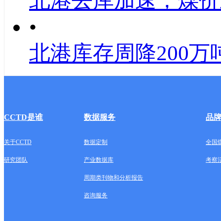
北港去库加速，煤价
•
北港库存周降200万
CCTD是谁
数据服务
品
关于CCTD
数据定制
全国
研究团队
产业数据库
考察
周期类刊物和分析报告
咨询服务