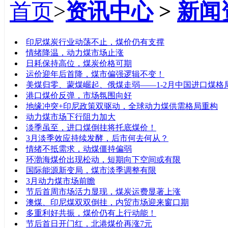
首页
>
资讯中心
>
新闻
标题
印尼煤炭行业动荡不止，煤价仍有支撑
情绪降温，动力煤市场止涨
日耗保持高位，煤炭价格可期
运价迎年后首降，煤市偏强逻辑不变！
美煤归零、蒙煤崛起、俄煤走弱——1-2月中国进口煤格
港口煤价反弹，市场氛围向好
地缘冲突+印尼政策双驱动，全球动力煤供需格局重构
动力煤市场下行阻力加大
淡季虽至，进口煤倒挂将托底煤价！
3月淡季效应持续发酵，后市何去何从？
情绪不抵需求，动煤僵持偏弱
环渤海煤价出现松动，短期向下空间或有限
国际能源新变局，煤市淡季调整有限
3月动力煤市场前瞻
节后首周市场活力显现，煤炭运费显著上涨
澳煤、印尼煤双双倒挂，内贸市场迎来窗口期
多重利好共振，煤价仍有上行动能！
节后首日开门红，北港煤价再涨7元