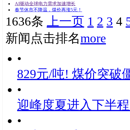
AI驱动全球电力需求加速增长
春节休市不降温，煤价再涨5元！
1636条
上一页
1
2
3
4
新闻点击排名
more
•
829元/吨! 煤价突破
•
迎峰度夏进入下半程
•