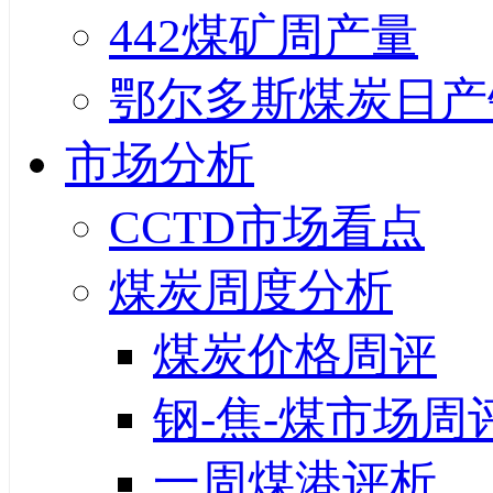
442煤矿周产量
鄂尔多斯煤炭日产
市场分析
CCTD市场看点
煤炭周度分析
煤炭价格周评
钢-焦-煤市场周
一周煤港评析