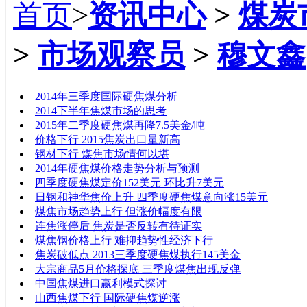
首页
>
资讯中心
>
煤炭
>
市场观察员
>
穆文鑫
标题
2014年三季度国际硬焦煤分析
2014下半年焦煤市场的思考
2015年二季度硬焦煤再降7.5美金/吨
价格下行 2015焦炭出口量新高
钢材下行 煤焦市场情何以堪
2014年硬焦煤价格走势分析与预测
四季度硬焦煤定价152美元 环比升7美元
日钢和神华焦价上升 四季度硬焦煤意向涨15美元
煤焦市场趋势上行 但涨价幅度有限
连焦涨停后 焦炭是否反转有待证实
煤焦钢价格上行 难抑趋势性经济下行
焦炭破低点 2013三季度硬焦煤执行145美金
大宗商品5月价格探底 三季度煤焦出现反弹
中国焦煤进口赢利模式探讨
山西焦煤下行 国际硬焦煤逆涨