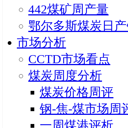
442煤矿周产量
鄂尔多斯煤炭日产
市场分析
CCTD市场看点
煤炭周度分析
煤炭价格周评
钢-焦-煤市场周
一周煤港评析