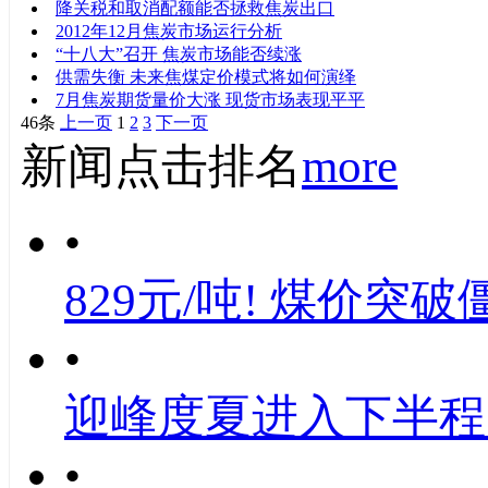
降关税和取消配额能否拯救焦炭出口
2012年12月焦炭市场运行分析
“十八大”召开 焦炭市场能否续涨
供需失衡 未来焦煤定价模式将如何演绎
7月焦炭期货量价大涨 现货市场表现平平
46条
上一页
1
2
3
下一页
新闻点击排名
more
•
829元/吨! 煤价突破
•
迎峰度夏进入下半程
•