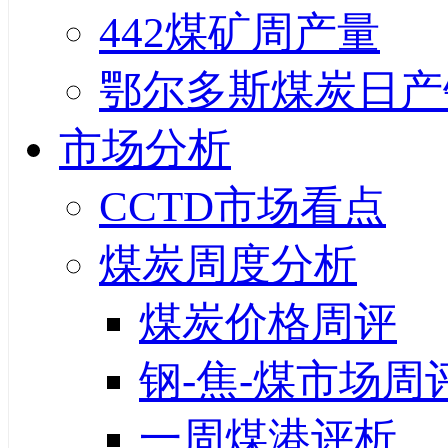
442煤矿周产量
鄂尔多斯煤炭日产
市场分析
CCTD市场看点
煤炭周度分析
煤炭价格周评
钢-焦-煤市场周
一周煤港评析