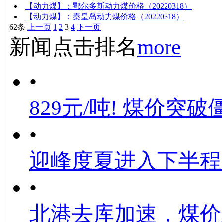
【动力煤】：鄂尔多斯动力煤价格（20220318）
【动力煤】：秦皇岛动力煤价格（20220318）
62条
上一页
1
2
3
4
下一页
新闻点击排名
more
•
829元/吨! 煤价突破
•
迎峰度夏进入下半程
•
北港去库加速，煤价