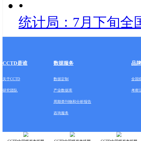
•
统计局：7月下旬全
CCTD是谁
数据服务
品
关于CCTD
数据定制
全国
研究团队
产业数据库
考察
周期类刊物和分析报告
咨询服务