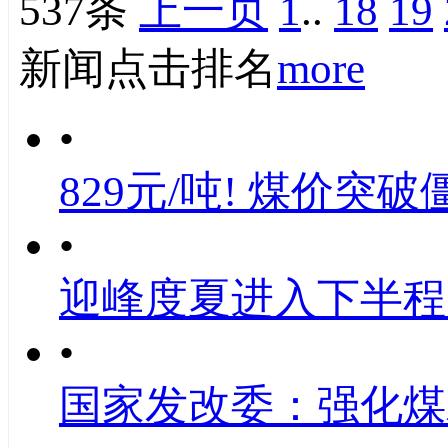
537条
上一页
1
..
18
19
新闻点击排名
more
•
829元/吨! 煤价突破
•
迎峰度夏进入下半程
•
国家发改委：强化煤