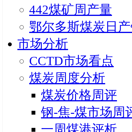
442煤矿周产量
鄂尔多斯煤炭日产
市场分析
CCTD市场看点
煤炭周度分析
煤炭价格周评
钢-焦-煤市场周
一周煤港评析