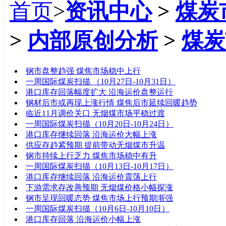
首页
>
资讯中心
>
煤炭
>
内部原创分析
>
煤炭
标题
钢市盘整趋强 煤焦市场稳中上行
一周国际煤炭扫描 （10月27日-10月31日）
港口库存回落幅度扩大 沿海运价盘整运行
钢材后市或再现上涨行情 煤焦后市延续回暖趋势
临近11月调价关口 无烟煤市场平稳过渡
一周国际煤炭扫描（10月20日-10月24日）
港口库存继续回落 沿海运价大幅上涨
供应存趋紧预期 提前带动无烟煤市升温
钢市持续上行乏力 煤焦市场稳中有升
一周国际煤炭扫描（10月13日-10月17日）
港口库存继续回落 沿海运价震荡上行
下游需求存改善预期 无烟煤价格小幅探涨
钢市呈现回暖态势 煤焦市场上行预期渐强
一周国际煤炭扫描（10月6日-10月10日）
港口库存回落 沿海运价小幅上涨