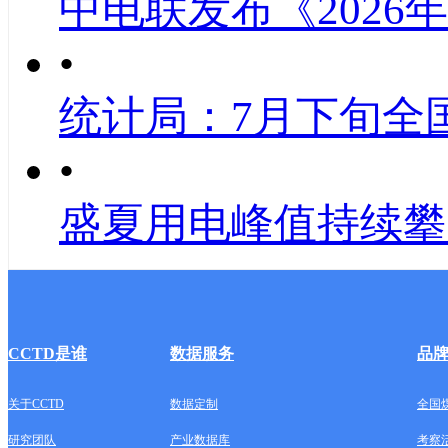
中电联发布《2026
•
统计局：7月下旬全
•
盛夏用电峰值持续攀
CCTD是谁
数据服务
品
关于CCTD
数据定制
全国
研究团队
产业数据库
考察