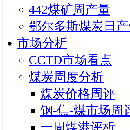
442煤矿周产量
鄂尔多斯煤炭日产
市场分析
CCTD市场看点
煤炭周度分析
煤炭价格周评
钢-焦-煤市场周
一周煤港评析