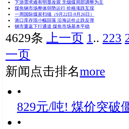
下游需求难有明显改观 无烟煤局部调整为主
煤焦钢市场整体弱势运行 价格涨跌互现
一周国际煤炭扫描（9月22日-9月26日）
港口库存现小幅回落 沿海运价止跌反弹
钢市重返下行通道 煤焦市场基本平稳
4629条
上一页
1
..
223
一页
新闻点击排名
more
•
829元/吨! 煤价突破
•