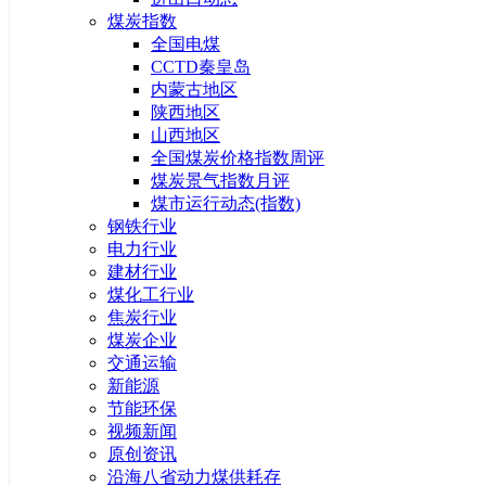
煤炭指数
全国电煤
CCTD秦皇岛
内蒙古地区
陕西地区
山西地区
全国煤炭价格指数周评
煤炭景气指数月评
煤市运行动态(指数)
钢铁行业
电力行业
建材行业
煤化工行业
焦炭行业
煤炭企业
交通运输
新能源
节能环保
视频新闻
原创资讯
沿海八省动力煤供耗存