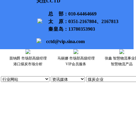
关注CCTD
总部
：010-64464669
太原
：0351-2167804、2167813
秦皇岛
：13780353903
cctd@vip.sina.com
苗纳爵 市场部高级经理
马丽娜 市场部高级经理
张鑫 智慧物流事业
港口煤炭市场分析
VIP会员服务
智慧物流产品