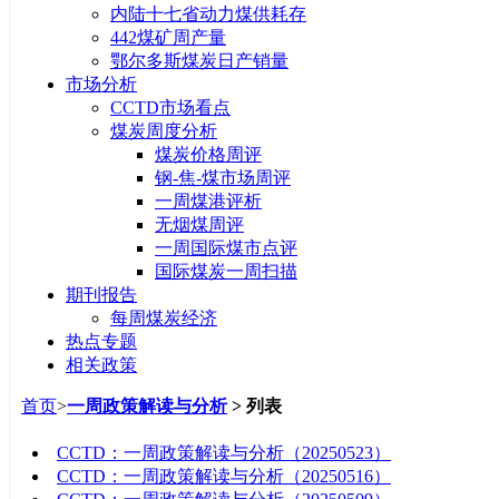
内陆十七省动力煤供耗存
442煤矿周产量
鄂尔多斯煤炭日产销量
市场分析
CCTD市场看点
煤炭周度分析
煤炭价格周评
钢-焦-煤市场周评
一周煤港评析
无烟煤周评
一周国际煤市点评
国际煤炭一周扫描
期刊报告
每周煤炭经济
热点专题
相关政策
首页
>
一周政策解读与分析
> 列表
标题
CCTD：一周政策解读与分析（20250523）
CCTD：一周政策解读与分析（20250516）