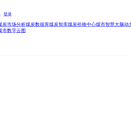
煤炭市场分析
煤炭数据库
煤炭智库
煤炭价格中心
煤市智慧大脑
动
煤市数字云图