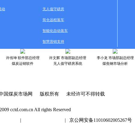
活动
无人值守磅房
筒仓远程装车
智能化自动装车
智慧营销支持
许传坤 软件部总经理
许文辉 市场部副总经理
李小龙 市场部副总经理
煤炭运销软件
无人值守磅房系统
煤焦钢市场分析
中国煤炭市场网 版权所有 未经许可不得转载
2009 cctd.com.cn All rights Reserved
20447号
|
京ICP证020447号
| 京公网安备11010602005267号