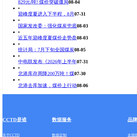
829元/吨! 煤价突破僵局
08-04
•
迎峰度夏进入下半程，8月
07-31
•
国家发改委：强化煤炭兜底
08-03
•
近五年迎峰度夏煤价走势盘
08-03
•
统计局：7月下旬全国煤炭
08-05
•
中电联发布《2026年上半年
07-31
•
北港库存周降200万吨！煤
07-30
•
北港去库加速，煤价上行动
08-06
CCTD是谁
数据服务
品
关于CCTD
数据定制
全国