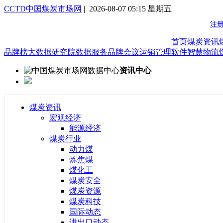
CCTD中国煤炭市场网
| 2026-08-07 05:15 星期五
首页
煤炭资讯
品牌榜
大数据研究院
数据服务
品牌会议
运销管理软件
智慧物流
资讯中心
煤炭资讯
宏观经济
能源经济
煤炭行业
动力煤
炼焦煤
煤化工
煤炭安全
煤炭资源
煤炭科技
国际动态
进出口动态